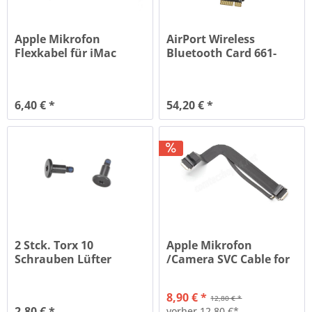
Apple Mikrofon
AirPort Wireless
Flexkabel für iMac
Bluetooth Card 661-
21.5" Late...
07505
6,40 € *
54,20 € *
2 Stck. Torx 10
Apple Mikrofon
Schrauben Lüfter
/Camera SVC Cable for
Apple iMac...
iMac 21.5"...
8,90 € *
12,80 € *
2,80 € *
vorher 12,80 €*