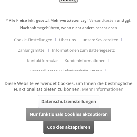
* Alle Preise inkl. gesetzl. Mehrwertsteuer zzgl.
Versandkosten
und ggf.
Nachnahmegebühren, wenn nicht anders beschrieben
Cookie-Einstellungen
Über uns
unsere Sevicezeiten
Zahlungsmittel
Informationen zum Batteriegesetz
Kontaktformular
Kundeninformationen
Versandkosten / Lieferbeschränkungen
Widerrufsbelehrung & Muster-Widerrufsformular
Diese Website verwendet Cookies, um Ihnen die bestmögliche
Aktiv
Funktionale
Funktionalität bieten zu können.
Mehr Informationen
Datenschutzerklärung
Allgemeine Geschäftsbedingungen
Datenschutzeinstellungen
Aktiv
Anfahrt
Impressum
Cookie-Einstellungen
Tracking
Dieser Webshop wurde mit Shopware und jeder Menge Handarbeit
Nur funktionale Cookies akzeptieren
realisiert.
Cookies akzeptieren