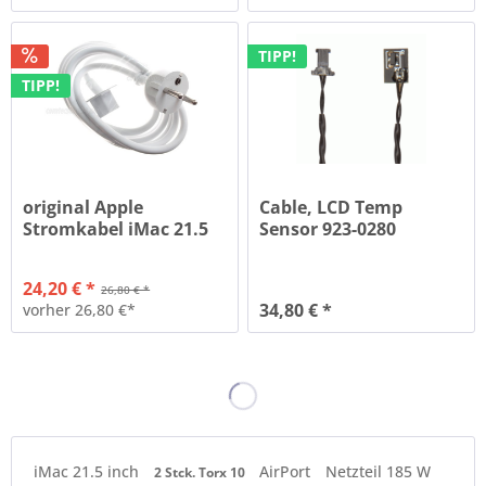
TIPP!
TIPP!
original Apple
Cable, LCD Temp
Stromkabel iMac 21.5
Sensor 923-0280
und 27 inch...
24,20 € *
26,80 € *
34,80 € *
vorher 26,80 €*
iMac 21.5 inch
AirPort
Netzteil 185 W
2 Stck. Torx 10