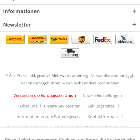
Informationen
Newsletter
* Alle Preise inkl. gesetzl. Mehrwertsteuer zzgl.
Versandkosten
und ggf.
Nachnahmegebühren, wenn nicht anders beschrieben
Versand in die Europäische Union
Cookie-Einstellungen
Über uns
unsere Sevicezeiten
Zahlungsmittel
Informationen zum Batteriegesetz
Kontaktformular
Kundeninformationen
Versandkosten / Lieferbeschränkungen
Widerrufsbelehrung & Muster-Widerrufsformular
Diese Website verwendet Cookies, um Ihnen die bestmögliche
Aktiv