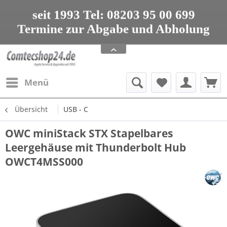
seit 1993 Tel: 08203 95 00 699
Termine zur Abgabe und Abholung
nur nach Vereinbarung
Apple Service, Upgrades und Zubehör
seit 1993 Tel: 08203 95 00 699
Menü
Übersicht
USB - C
OWC miniStack STX Stapelbares
Leergehäuse mit Thunderbolt Hub
OWCT4MSS000