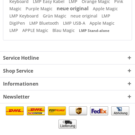
Keyboard
LMP Easy Kabel
LMP
Orange Magic
Pink
neue original
Magic
Purple Magic
Apple Magic
LMP Keyboard
Grün Magic
neue original
LMP
DigiPen
LMP Bluetooth
LMP USB-A
Apple Magic
LMP
APPLE Magic
Blau Magic
LMP Stand-alone
Service Hotline
Shop Service
Informationen
Newsletter