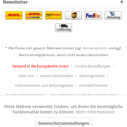
Newsletter
* Alle Preise inkl. gesetzl. Mehrwertsteuer zzgl.
Versandkosten
und ggf.
Nachnahmegebühren, wenn nicht anders beschrieben
Versand in die Europäische Union
Cookie-Einstellungen
Über uns
unsere Sevicezeiten
Zahlungsmittel
Informationen zum Batteriegesetz
Kontaktformular
Kundeninformationen
Versandkosten / Lieferbeschränkungen
Widerrufsbelehrung & Muster-Widerrufsformular
Diese Website verwendet Cookies, um Ihnen die bestmögliche
Aktiv
Funktionale
Funktionalität bieten zu können.
Mehr Informationen
Datenschutzerklärung
Allgemeine Geschäftsbedingungen
Datenschutzeinstellungen
Aktiv
Anfahrt
Impressum
Cookie-Einstellungen
Tracking