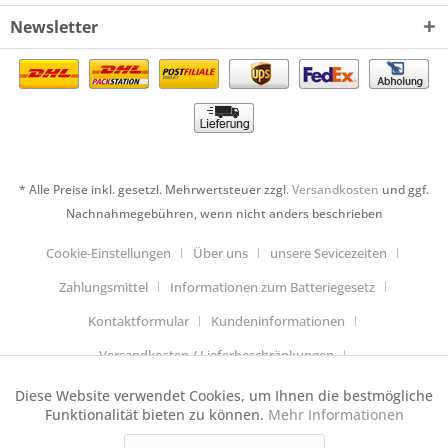
Newsletter
* Alle Preise inkl. gesetzl. Mehrwertsteuer zzgl.
Versandkosten
und ggf.
Nachnahmegebühren, wenn nicht anders beschrieben
Cookie-Einstellungen
Über uns
unsere Sevicezeiten
Zahlungsmittel
Informationen zum Batteriegesetz
Kontaktformular
Kundeninformationen
Versandkosten / Lieferbeschränkungen
Widerrufsbelehrung & Muster-Widerrufsformular
Diese Website verwendet Cookies, um Ihnen die bestmögliche
Aktiv
Funktionale
Funktionalität bieten zu können.
Mehr Informationen
Datenschutzerklärung
Allgemeine Geschäftsbedingungen