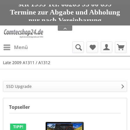
seit 1993 Tel: 08203 95 00 699
Termine zur Abgabe und Abholung
nur nach Vereinbarung
Apple Service, Upgrades und Zubehör
seit 1993 Tel: 08203 95 00 699
Menü
Late 2009 A1311 / A1312
SSD Upgrade
Topseller
TIPP!