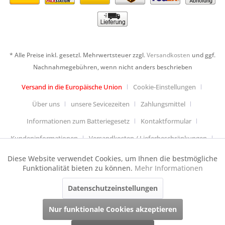
* Alle Preise inkl. gesetzl. Mehrwertsteuer zzgl.
Versandkosten
und ggf.
Nachnahmegebühren, wenn nicht anders beschrieben
Versand in die Europäische Union
Cookie-Einstellungen
Über uns
unsere Sevicezeiten
Zahlungsmittel
Informationen zum Batteriegesetz
Kontaktformular
Kundeninformationen
Versandkosten / Lieferbeschränkungen
Widerrufsbelehrung & Muster-Widerrufsformular
Diese Website verwendet Cookies, um Ihnen die bestmögliche
Aktiv
Funktionale
Funktionalität bieten zu können.
Mehr Informationen
Datenschutzerklärung
Allgemeine Geschäftsbedingungen
Datenschutzeinstellungen
Aktiv
Anfahrt
Impressum
Cookie-Einstellungen
Tracking
Dieser Webshop wurde mit Shopware und jeder Menge Handarbeit
Nur funktionale Cookies akzeptieren
realisiert.