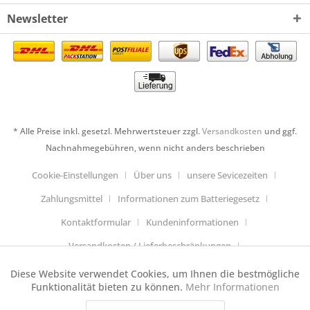
Newsletter
* Alle Preise inkl. gesetzl. Mehrwertsteuer zzgl.
Versandkosten
und ggf.
Nachnahmegebühren, wenn nicht anders beschrieben
Cookie-Einstellungen
Über uns
unsere Sevicezeiten
Zahlungsmittel
Informationen zum Batteriegesetz
Kontaktformular
Kundeninformationen
Versandkosten / Lieferbeschränkungen
Widerrufsbelehrung & Muster-Widerrufsformular
Diese Website verwendet Cookies, um Ihnen die bestmögliche
Aktiv
Funktionale
Funktionalität bieten zu können.
Mehr Informationen
Datenschutzerklärung
Allgemeine Geschäftsbedingungen