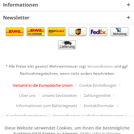
Informationen
Newsletter
* Alle Preise inkl. gesetzl. Mehrwertsteuer zzgl.
Versandkosten
und ggf.
Nachnahmegebühren, wenn nicht anders beschrieben
Versand in die Europäische Union
Cookie-Einstellungen
Über uns
unsere Sevicezeiten
Zahlungsmittel
Informationen zum Batteriegesetz
Kontaktformular
Kundeninformationen
Versandkosten / Lieferbeschränkungen
Widerrufsbelehrung & Muster-Widerrufsformular
Diese Website verwendet Cookies, um Ihnen die bestmögliche
Aktiv
Funktionale
Funktionalität bieten zu können.
Mehr Informationen