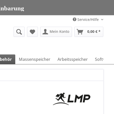
203 95 00 699
inbarung
203 95 00 699
Service/Hilfe
Mein Konto
0,00 € *
behör
Massenspeicher
Arbeitsspeicher
Software