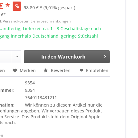
€ *
98,80 € *
(9,01% gespart)
 €*
l. Versandkosten Lieferbeschränkungen
sandfertig, Lieferzeit ca. 1 - 3 Geschäftstage nach
gang innerhalb Deutschland, geringe Stückzahl
In den
Warenkorb
hen
Merken
Bewerten
Empfehlen
9354
nummer:
9354
7640113431211
mation:
Wir können zu diesem Artikel nur die
ehlungen abgeben. Wir verbauen dieses Produkt
 im Service. Das Produkt steht dem Original Apple
ts nach.
en