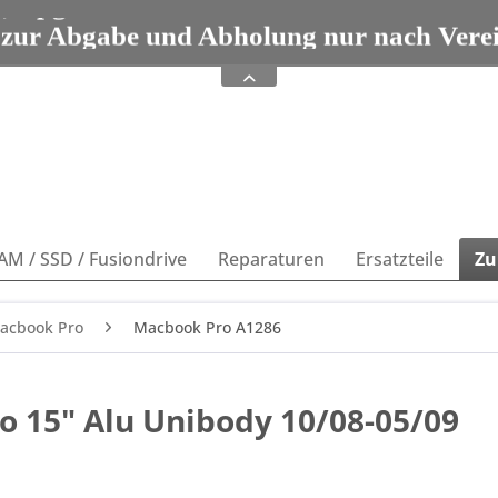
e, Upgrades und Zubehör seit 1993 Tel: 08
 zur Abgabe und Abholung nur nach Vere
e, Upgrades und Zubehör seit 1993 Tel: 08
AM / SSD / Fusiondrive
Reparaturen
Ersatzteile
Zu
acbook Pro
Macbook Pro A1286
 15" Alu Unibody 10/08-05/09