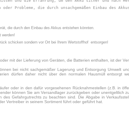
wissen und die Erfahrung, um den Akku sicher und nach He
n oder Probleme, die durch unsachgemäßen Einbau des Akku
rät, die durch den Einbau des Akkus entstehen könnten.
t werden!
ück schicken sondern vor Ort bei Ihrem Wertstoffhof entsorgen!
r mit der Lieferung von Geräten, die Batterien enthalten, ist der Verk
en können bei nicht sachgemäßer Lagerung und Entsorgung Umwelt un
tterien dürfen daher nicht über den normalen Hausmüll entsorgt 
ufer oder in den dafür vorgesehenen Rücknahmestellen (z.B. in öffe
sender können Sie am Versandlager zurückgeben oder unentgeltlich zur
 des Gefahrgutrechts zu beachten sind. Die Abgabe in Verkaufsstelle
er Vertreiber in seinem Sortiment führt oder geführt hat.