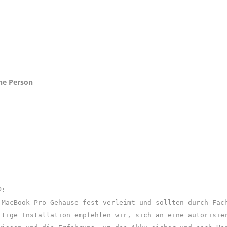
che Person
P:
 MacBook Pro Gehäuse fest verleimt und sollten durch Fac
ltige Installation empfehlen wir, sich an eine autorisie