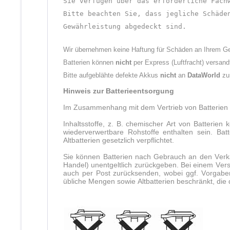
Sie verfügen über das erforderliche Fach
Bitte beachten Sie, dass jegliche Schäde
Gewährleistung abgedeckt sind.
Wir übernehmen keine Haftung für Schäden an Ihrem Ge
Batterien können
nicht
per Express (Luftfracht) versand
Bitte aufgeblähte defekte Akkus
nicht
an
DataWorld
zur
Hinweis zur Batterieentsorgung
Im Zusammenhang mit dem Vertrieb von Batterien ode
Inhaltsstoffe, z. B. chemischer Art von Batteri
wiederverwertbare Rohstoffe enthalten sein. Ba
Altbatterien gesetzlich verpflichtet.
Sie können Batterien nach Gebrauch an den Verkä
Handel) unentgeltlich zurückgeben. Bei einem Ver
auch per Post zurücksenden, wobei ggf. Vorgaben
übliche Mengen sowie Altbatterien beschränkt, die d