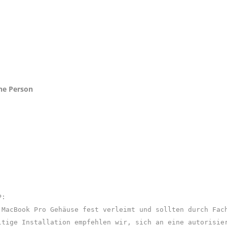
che Person
P:
 MacBook Pro Gehäuse fest verleimt und sollten durch Fac
ltige Installation empfehlen wir, sich an eine autorisie