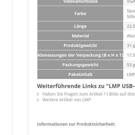
Videoanschlüsse
VGA
Spa
Farbe
Silb
Länge
22.
Material
Alu
Produktgewicht
31 
Abmessungen der Verpackung (B x H x T)
17.5
Packungsgewicht
53 
Paketinhalt
LMP
Weiterführende Links zu "LMP USB-C
Haben Sie Fragen zum Artikel ? ( Bitte auf dies
Weitere Artikel von LMP
Informationen zur Produktsicherheit: