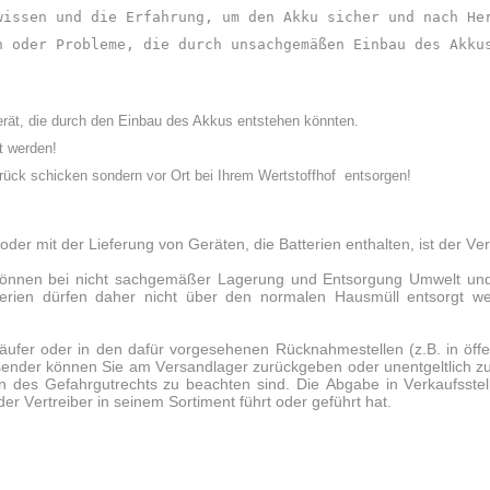
wissen und die Erfahrung, um den Akku sicher und nach He
n oder Probleme, die durch unsachgemäßen Einbau des Akku
rät, die durch den Einbau des Akkus entstehen könnten.
t werden!
ück schicken sondern vor Ort bei Ihrem Wertstoffhof entsorgen!
r mit der Lieferung von Geräten, die Batterien enthalten, ist der Verk
en können bei nicht sachgemäßer Lagerung und Entsorgung Umwelt un
tterien dürfen daher nicht über den normalen Hausmüll entsorgt 
ufer oder in den dafür vorgesehenen Rücknahmestellen (z.B. in öffe
sender können Sie am Versandlager zurückgeben oder unentgeltlich zur
 des Gefahrgutrechts zu beachten sind. Die Abgabe in Verkaufsstelle
er Vertreiber in seinem Sortiment führt oder geführt hat.