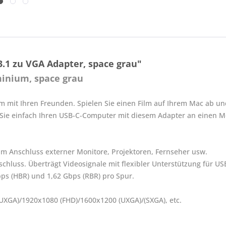
.1 zu VGA Adapter, space grau"
minium, space grau
rm mit Ihren Freunden. Spielen Sie einen Film auf Ihrem Mac ab und 
Sie einfach Ihren USB-C-Computer mit diesem Adapter an einen Mo
m Anschluss externer Monitore, Projektoren, Fernseher usw.
chluss. Überträgt Videosignale mit flexibler Unterstützung für US
bps (HBR) und 1,62 Gbps (RBR) pro Spur.
GA)/1920x1080 (FHD)/1600x1200 (UXGA)/(SXGA), etc.