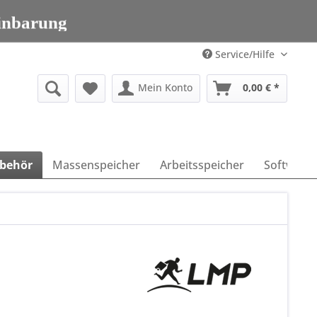
203 95 00 699
inbarung
203 95 00 699
Service/Hilfe
Mein Konto
0,00 € *
behör
Massenspeicher
Arbeitsspeicher
Software