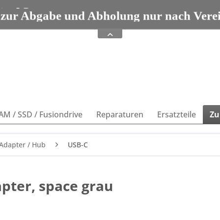
e, Upgrades und Zubehör seit 1993 Tel: 08
 zur Abgabe und Abholung nur nach Vere
e, Upgrades und Zubehör seit 1993 Tel: 08
AM / SSD / Fusiondrive
Reparaturen
Ersatzteile
Zu
 Adapter / Hub
USB-C
pter, space grau