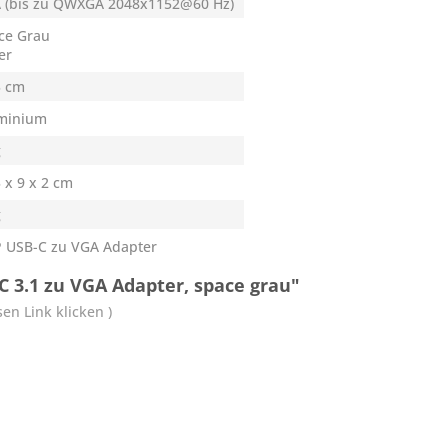
 (bis zu QWXGA 2048x1152@60 Hz)
ce Grau
er
5 cm
minium
g
 x 9 x 2 cm
g
 USB-C zu VGA Adapter
 3.1 zu VGA Adapter, space grau"
en Link klicken )