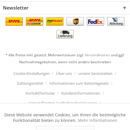
Newsletter
* Alle Preise inkl. gesetzl. Mehrwertsteuer zzgl.
Versandkosten
und ggf.
Nachnahmegebühren, wenn nicht anders beschrieben
Cookie-Einstellungen
Über uns
unsere Sevicezeiten
Zahlungsmittel
Informationen zum Batteriegesetz
Kontaktformular
Kundeninformationen
Versandkosten / Lieferbeschränkungen
Widerrufsbelehrung & Muster-Widerrufsformular
Diese Website verwendet Cookies, um Ihnen die bestmögliche
Aktiv
Funktionale
Funktionalität bieten zu können.
Mehr Informationen
Datenschutzerklärung
Allgemeine Geschäftsbedingungen