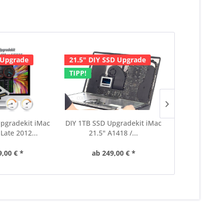
 Upgrade
21.5" DIY SSD Upgrade
21.5" DIY 
TIPP!
TIPP!
pgradekit iMac
DIY 1TB SSD Upgradekit iMac
DIY 2TB SSD 
Late 2012...
21.5" A1418 /...
21.5" 
9,00 € *
ab 249,00 € *
ab 3