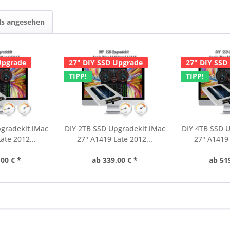
ls angesehen
Upgrade
27" DIY SSD Upgrade
27" DIY SSD
TIPP!
TIPP!
pgradekit iMac
DIY 2TB SSD Upgradekit iMac
DIY 4TB SSD U
ate 2012...
27" A1419 Late 2012...
27" A1419 
00 € *
ab 339,00 € *
ab 51