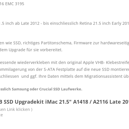
116 EMC 3195
 inch ab Late 2012 - bis einschliesslich Retina 21.5 inch Early 201
n wie SSD, richtiges Partitonschema, Firmware zur hardwareseit
 dem Upgrade für sie vorbereitet.
essende wiederverkleben mit den original Apple VHB- Klebestrei
Gummilagerung von der S-ATA Festplatte auf die neue SSD montier
chliessen und ggf. Ihre Daten mittels dem Migrationsassistent ü
sslich Samsung oder Crucial SSD Laufwerke.
 SSD Upgradekit iMac 21.5" A1418 / A2116 Late 201
en Link klicken )
ce