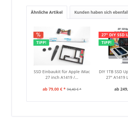
Ähnliche Artikel
Kunden haben sich ebenfal
27" DIY SSD 
TIPP!
TIPP!
SSD Einbaukit für Apple iMac
DIY 1TB SSD U
27 inch A1419 /...
27" A1419 L
ab 79,00 € *
ab 249,
94,40 € *