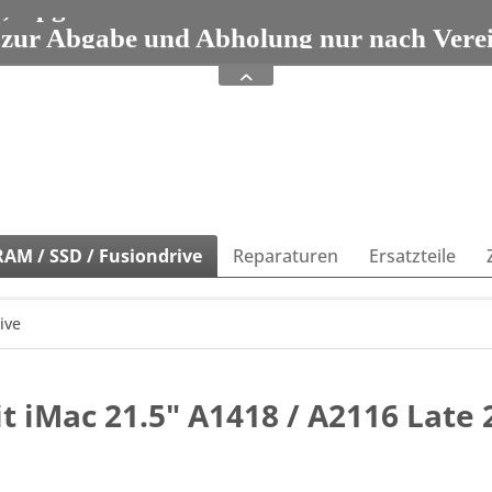
e, Upgrades und Zubehör seit 1993 Tel: 08
 zur Abgabe und Abholung nur nach Vere
e, Upgrades und Zubehör seit 1993 Tel: 08
AM / SSD / Fusiondrive
Reparaturen
Ersatzteile
ive
 iMac 21.5" A1418 / A2116 Late 