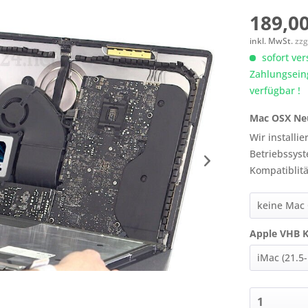
189,00
inkl. MwSt.
zzg
sofort ver
Zahlungsein
verfügbar !
Mac OSX Neu
Wir installi
Betriebssyst
Kompatiblit
Apple VHB Kl