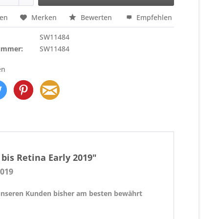
hen
Merken
Bewerten
Empfehlen
SW11484
nummer:
SW11484
en
bis Retina Early 2019"
2019
i unseren Kunden bisher am besten bewährt