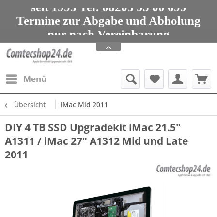
seit 1993 Tel: 08203 95 00 699
Termine zur Abgabe und Abholung
nur nach Vereinbarung
Apple Service, Upgrades und Zubehör
seit 1993 Tel: 08203 95 00 699
Menü
Übersicht
iMac Mid 2011
DIY 4 TB SSD Upgradekit iMac 21.5"
A1311 / iMac 27" A1312 Mid und Late
2011