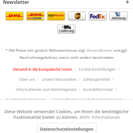
Newsletter
* Alle Preise inkl. gesetzl. Mehrwertsteuer zzgl.
Versandkosten
und ggf.
Nachnahmegebühren, wenn nicht anders beschrieben
Versand in die Europäische Union
Cookie-Einstellungen
Über uns
unsere Sevicezeiten
Zahlungsmittel
Informationen zum Batteriegesetz
Kontaktformular
Kundeninformationen
Versandkosten / Lieferbeschränkungen
Widerrufsbelehrung & Muster-Widerrufsformular
Diese Website verwendet Cookies, um Ihnen die bestmögliche
Aktiv
Funktionale
Funktionalität bieten zu können.
Mehr Informationen
Datenschutzerklärung
Allgemeine Geschäftsbedingungen
Datenschutzeinstellungen
Aktiv
Anfahrt
Impressum
Cookie-Einstellungen
Tracking