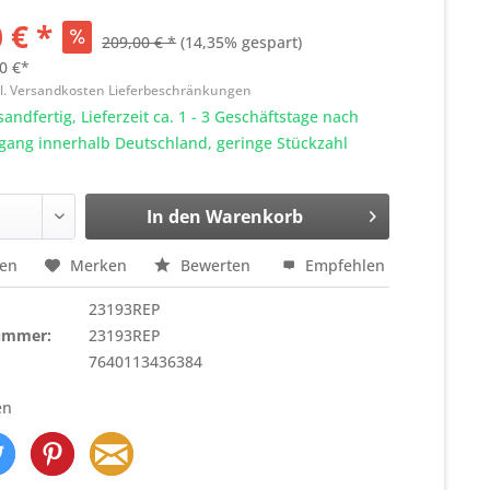
 € *
209,00 € *
(14,35% gespart)
0 €*
l. Versandkosten Lieferbeschränkungen
sandfertig, Lieferzeit ca. 1 - 3 Geschäftstage nach
gang innerhalb Deutschland, geringe Stückzahl
In den
Warenkorb
hen
Merken
Bewerten
Empfehlen
23193REP
nummer:
23193REP
7640113436384
en