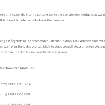
89 und A2251 die interne Batterie. Sollte die Batterie den Modus jetzt war
h aufbläht und Schäden am Macbook Pro verursacht.
lang ein Ärgernis bei abnehmender Batteriefunktion: Die Batterien sind mit
im wahrsten Sinne des Wortes. Mithilfe eines speziell abgestimmten Lösungs
ntfernen und durch eine neue Batterie ersetzen.
 Macbook Pro Modellen.
 Ports) A1989 EMC 3214
 Ports) A1989 EMC 3358
t 3 Ports) A2251 EMC 3348