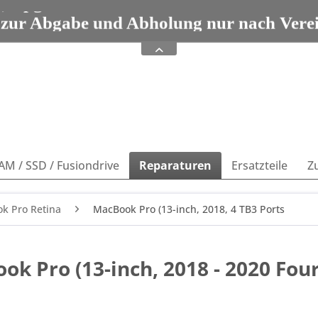
e, Upgrades und Zubehör seit 1993 Tel: 08
 zur Abgabe und Abholung nur nach Vere
e, Upgrades und Zubehör seit 1993 Tel: 08
AM / SSD / Fusiondrive
Reparaturen
Ersatzteile
Z
k Pro Retina
MacBook Pro (13-inch, 2018, 4 TB3 Ports
k Pro (13-inch, 2018 - 2020 Fou