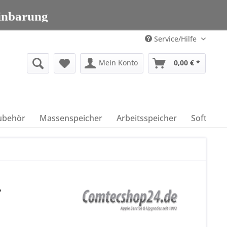
203 95 00 699
inbarung
203 95 00 699
Service/Hilfe
Mein Konto
0,00 € *
ubehör
Massenspeicher
Arbeitsspeicher
Software
r