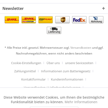
Newsletter
* Alle Preise inkl. gesetzl. Mehrwertsteuer zzgl.
Versandkosten
und ggf.
Nachnahmegebühren, wenn nicht anders beschrieben
Cookie-Einstellungen
Über uns
unsere Sevicezeiten
Zahlungsmittel
Informationen zum Batteriegesetz
Kontaktformular
Kundeninformationen
Versandkosten / Lieferbeschränkungen
Widerrufsbelehrung & Muster-Widerrufsformular
Diese Website verwendet Cookies, um Ihnen die bestmögliche
Aktiv
Funktionale
Funktionalität bieten zu können.
Mehr Informationen
Datenschutzerklärung
Allgemeine Geschäftsbedingungen