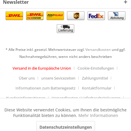
Newsletter
* Alle Preise inkl. gesetzl. Mehrwertsteuer zzgl.
Versandkosten
und ggf.
Nachnahmegebühren, wenn nicht anders beschrieben
Versand in die Europäische Union
Cookie-Einstellungen
Über uns
unsere Sevicezeiten
Zahlungsmittel
Informationen zum Batteriegesetz
Kontaktformular
Kundeninformationen
Versandkosten / Lieferbeschränkungen
Widerrufsbelehrung & Muster-Widerrufsformular
Diese Website verwendet Cookies, um Ihnen die bestmögliche
Aktiv
Funktionale
Funktionalität bieten zu können.
Mehr Informationen
Datenschutzerklärung
Allgemeine Geschäftsbedingungen
Datenschutzeinstellungen
Aktiv
Anfahrt
Impressum
Cookie-Einstellungen
Tracking