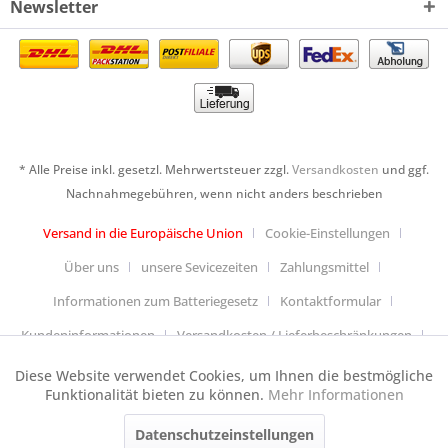
Newsletter
* Alle Preise inkl. gesetzl. Mehrwertsteuer zzgl.
Versandkosten
und ggf.
Nachnahmegebühren, wenn nicht anders beschrieben
Versand in die Europäische Union
Cookie-Einstellungen
Über uns
unsere Sevicezeiten
Zahlungsmittel
Informationen zum Batteriegesetz
Kontaktformular
Kundeninformationen
Versandkosten / Lieferbeschränkungen
Widerrufsbelehrung & Muster-Widerrufsformular
Diese Website verwendet Cookies, um Ihnen die bestmögliche
Aktiv
Funktionale
Funktionalität bieten zu können.
Mehr Informationen
Datenschutzerklärung
Allgemeine Geschäftsbedingungen
Datenschutzeinstellungen
Aktiv
Anfahrt
Impressum
Cookie-Einstellungen
Tracking