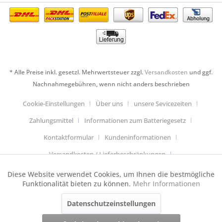
* Alle Preise inkl. gesetzl. Mehrwertsteuer zzgl.
Versandkosten
und ggf.
Nachnahmegebühren, wenn nicht anders beschrieben
Cookie-Einstellungen
Über uns
unsere Sevicezeiten
Zahlungsmittel
Informationen zum Batteriegesetz
Kontaktformular
Kundeninformationen
Versandkosten / Lieferbeschränkungen
Widerrufsbelehrung & Muster-Widerrufsformular
Diese Website verwendet Cookies, um Ihnen die bestmögliche
Aktiv
Funktionale
Funktionalität bieten zu können.
Mehr Informationen
Datenschutzerklärung
Allgemeine Geschäftsbedingungen
Datenschutzeinstellungen
Aktiv
Anfahrt
Impressum
Cookie-Einstellungen
Tracking
Dieser Webshop wurde mit Shopware und jeder Menge Handarbeit