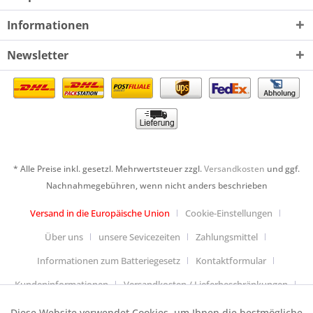
Informationen
Newsletter
* Alle Preise inkl. gesetzl. Mehrwertsteuer zzgl.
Versandkosten
und ggf.
Nachnahmegebühren, wenn nicht anders beschrieben
Versand in die Europäische Union
Cookie-Einstellungen
Über uns
unsere Sevicezeiten
Zahlungsmittel
Informationen zum Batteriegesetz
Kontaktformular
Kundeninformationen
Versandkosten / Lieferbeschränkungen
Widerrufsbelehrung & Muster-Widerrufsformular
Diese Website verwendet Cookies, um Ihnen die bestmögliche
Aktiv