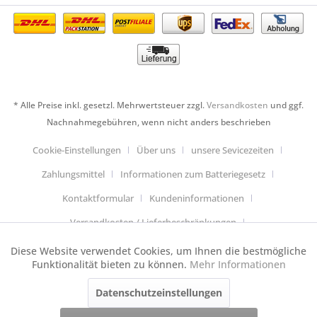
* Alle Preise inkl. gesetzl. Mehrwertsteuer zzgl.
Versandkosten
und ggf.
Nachnahmegebühren, wenn nicht anders beschrieben
Cookie-Einstellungen
Über uns
unsere Sevicezeiten
Zahlungsmittel
Informationen zum Batteriegesetz
Kontaktformular
Kundeninformationen
Versandkosten / Lieferbeschränkungen
Widerrufsbelehrung & Muster-Widerrufsformular
Diese Website verwendet Cookies, um Ihnen die bestmögliche
Aktiv
Funktionale
Funktionalität bieten zu können.
Mehr Informationen
Datenschutzerklärung
Allgemeine Geschäftsbedingungen
Datenschutzeinstellungen
Aktiv
Anfahrt
Impressum
Cookie-Einstellungen
Tracking
Dieser Webshop wurde mit Shopware und jeder Menge Handarbeit