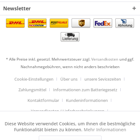
Newsletter
* Alle Preise inkl. gesetzl. Mehrwertsteuer zzgl.
Versandkosten
und ggf.
Nachnahmegebühren, wenn nicht anders beschrieben
Cookie-Einstellungen
Über uns
unsere Sevicezeiten
Zahlungsmittel
Informationen zum Batteriegesetz
Kontaktformular
Kundeninformationen
Versandkosten / Lieferbeschränkungen
Widerrufsbelehrung & Muster-Widerrufsformular
Diese Website verwendet Cookies, um Ihnen die bestmögliche
Aktiv
Funktionale
Funktionalität bieten zu können.
Mehr Informationen
Datenschutzerklärung
Allgemeine Geschäftsbedingungen