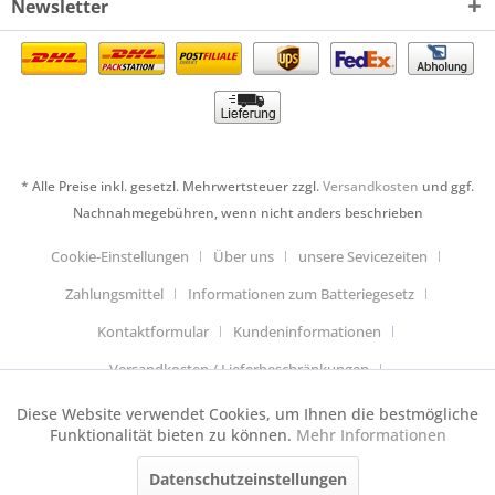
Newsletter
* Alle Preise inkl. gesetzl. Mehrwertsteuer zzgl.
Versandkosten
und ggf.
Nachnahmegebühren, wenn nicht anders beschrieben
Cookie-Einstellungen
Über uns
unsere Sevicezeiten
Zahlungsmittel
Informationen zum Batteriegesetz
Kontaktformular
Kundeninformationen
Versandkosten / Lieferbeschränkungen
Widerrufsbelehrung & Muster-Widerrufsformular
Diese Website verwendet Cookies, um Ihnen die bestmögliche
Aktiv
Funktionale
Funktionalität bieten zu können.
Mehr Informationen
Datenschutzerklärung
Allgemeine Geschäftsbedingungen
Datenschutzeinstellungen
Aktiv
Anfahrt
Impressum
Cookie-Einstellungen
Tracking