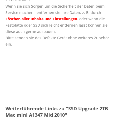
Wenn sie sich Sorgen um die Sicherheit der Daten beim
Service machen, entfernen sie Ihre Daten, z. B. durch
Löschen aller Inhalte und Einstellungen
.
oder wenn die
Festplatte oder SSD sich leicht entfernen lässt können sie
diese auch gerne ausbauen.
Bitte senden sie das Defekte Gerät ohne weiteres Zubehör
ein.
SSD aufrüsten iMac, iMac sehr langsam, Festplatte iMac
ersetzen, Fusiondrive iMac reparieren
Apple reparieren in Augsburg
Weiterführende Links zu "SSD Upgrade 2TB
Mac mini A1347 Mid 2010"