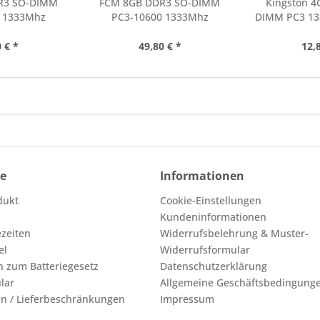
R3 SO-DIMM
FCM 8GB DDR3 SO-DIMM
Kingston 4
0 1333Mhz
PC3-10600 1333Mhz
DIMM PC3 133
 € *
49,80 € *
12,
ce
Informationen
dukt
Cookie-Einstellungen
Kundeninformationen
ezeiten
Widerrufsbelehrung & Muster-
el
Widerrufsformular
n zum Batteriegesetz
Datenschutzerklärung
lar
Allgemeine Geschäftsbedingung
n / Lieferbeschränkungen
Impressum