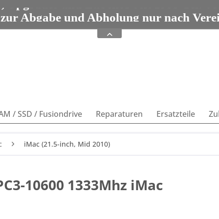
e, Upgrades und Zubehör seit 1993 Tel: 08
 zur Abgabe und Abholung nur nach Vere
e, Upgrades und Zubehör seit 1993 Tel: 08
AM / SSD / Fusiondrive
Reparaturen
Ersatzteile
Zu
c
iMac (21.5-inch, Mid 2010)
C3-10600 1333Mhz iMac