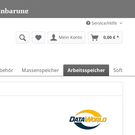
203 95 00 699
inbarung
203 95 00 699
Service/Hilfe
Mein Konto
0,00 € *
behör
Massenspeicher
Arbeitsspeicher
Software