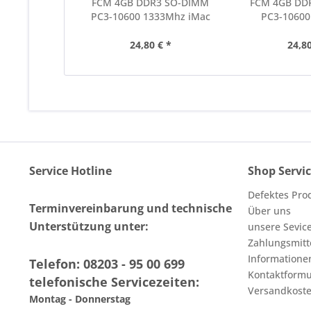
FCM 4GB DDR3 SO-DIMM
FCM 4GB DD
PC3-10600 1333Mhz iMac
PC3-1060
24,80 € *
24,80
Service Hotline
Shop Servi
Defektes Pro
Terminvereinbarung und technische
Über uns
Unterstützung unter:
unsere Sevic
Zahlungsmitt
Informatione
Telefon: 08203 - 95 00 699
Kontaktformu
telefonische Servicezeiten:
Versandkoste
Montag - Donnerstag